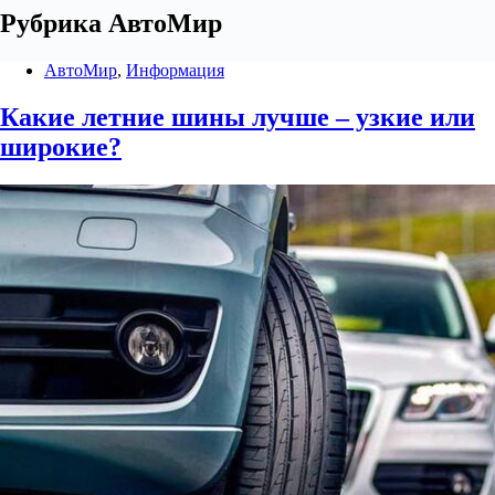
Рубрика
АвтоМир
АвтоМир
,
Информация
Какие летние шины лучше – узкие или
широкие?