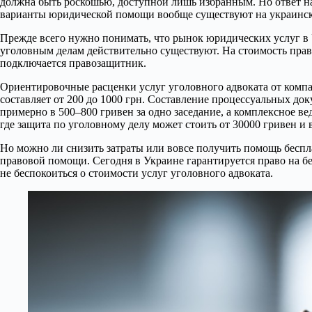
должна быть роскошью, доступной лишь избранным. Но ответ на 
варианты юридической помощи вообще существуют на украинс
Прежде всего нужно понимать, что рынок юридических услуг в 
уголовным делам действительно существуют. На стоимость право
подключается правозащитник.
Ориентировочные расценки услуг уголовного адвоката от ком
составляет от 200 до 1000 грн. Составление процессуальных док
примерно в 500–800 гривен за одно заседание, а комплексное ве
где защита по уголовному делу может стоить от 30000 гривен и
Но можно ли снизить затраты или вовсе получить помощь беспл
правовой помощи. Сегодня в Украине гарантируется право на б
не беспокоиться о стоимости услуг уголовного адвоката.