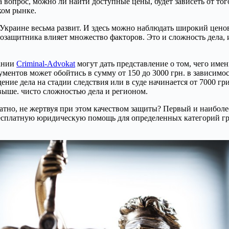
вопрос, можно ли найти доступные цены, будет зависеть от тог
ком рынке.
Украине весьма развит. И здесь можно наблюдать широкий цено
защитника влияет множество факторов. Это и сложность дела, и 
пании
Criminal-Advokat
могут дать представление о том, чего име
ументов может обойтись в сумму от 150 до 3000 грн. в зависимо
дение дела на стадии следствия или в суде начинается от 7000 г
 выше. чисто сложностью дела и регионом.
атно, не жертвуя при этом качеством защиты? Первый и наиболе
есплатную юридическую помощь для определенных категорий гра